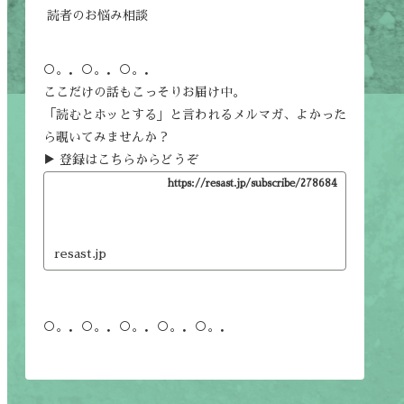
読者のお悩み相談
○。．○。．○。．
ここだけの話もこっそりお届け中。
「読むとホッとする」と言われるメルマガ、よかった
ら覗いてみませんか？
▶ 登録はこちらからどうぞ
https://resast.jp/subscribe/278684
resast.jp
○。．○。．○。．○。．○。．