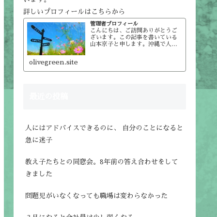
詳しいプロフィールはこちらから
管理者プロフィール
こんにちは、ご訪問ありがとうご
ざいます。この記事を書いている
山本京子と申します。沖縄で人材
育成会社をやっています。サイト
管理者のプロフィール名前：山本
olivegreen.site
京子人材育成会社㈱オリーブグリ
ーン取締役社長。主に企業・団体
からの依頼でリーダー（入社3年…
最近の投稿
人にはアドバイスできるのに、 自分のことになると
急に迷子
教え子たちとの同窓会。8年前の答え合わせをして
きました
問題児がいなくなっても職場は変わらなかった