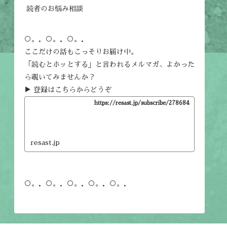
読者のお悩み相談
○。．○。．○。．
ここだけの話もこっそりお届け中。
「読むとホッとする」と言われるメルマガ、よかった
ら覗いてみませんか？
▶ 登録はこちらからどうぞ
https://resast.jp/subscribe/278684
resast.jp
○。．○。．○。．○。．○。．