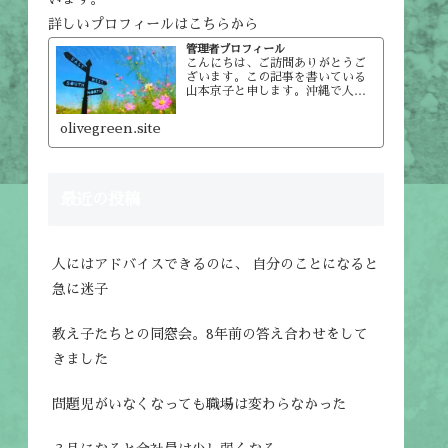
詳しいプロフィールはこちらから
管理者プロフィール
こんにちは、ご訪問ありがとうご
ざいます。この記事を書いている
山本京子と申します。沖縄で人材
育成会社をやっています。サイト
管理者のプロフィール名前：山本
olivegreen.site
京子人材育成会社㈱オリーブグリ
ーン取締役社長。主に企業・団体
からの依頼でリーダー（入社3年…
最近の投稿
人にはアドバイスできるのに、 自分のことになると
急に迷子
教え子たちとの同窓会。8年前の答え合わせをして
きました
問題児がいなくなっても職場は変わらなかった