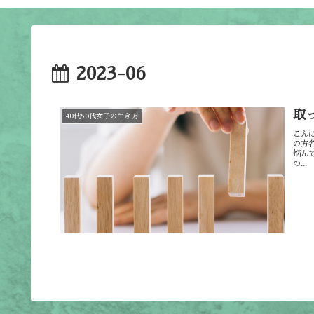
2023-06
取
40代50代女子の生き方
こん
の方
悩ん
の...