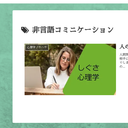
非言語コミニケーション
人
心理学ノウハウ
人間
相手
りし
の...