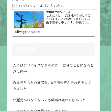
詳しいプロフィールはこちらから
管理者プロフィール
こんにちは、ご訪問ありがとうご
ざいます。この記事を書いている
山本京子と申します。沖縄で人材
育成会社をやっています。サイト
管理者のプロフィール名前：山本
olivegreen.site
京子人材育成会社㈱オリーブグリ
ーン取締役社長。主に企業・団体
からの依頼でリーダー（入社3年…
最近の投稿
人にはアドバイスできるのに、 自分のことになると
急に迷子
教え子たちとの同窓会。8年前の答え合わせをして
きました
問題児がいなくなっても職場は変わらなかった