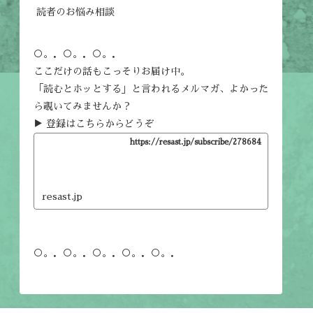
読者のお悩み相談
○。．○。．○。．
ここだけの話もこっそりお届け中。
「読むとホッとする」と言われるメルマガ、よかった
ら覗いてみませんか？
▶ 登録はこちらからどうぞ
https://resast.jp/subscribe/278684
resast.jp
○。．○。．○。．○。．○。．